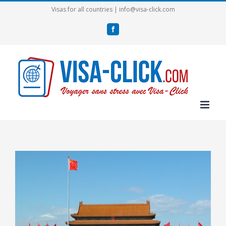
Passer
Visas for all countries | info@visa-click.com
au
Facebook
contenu
Voir
l'image
agrandie