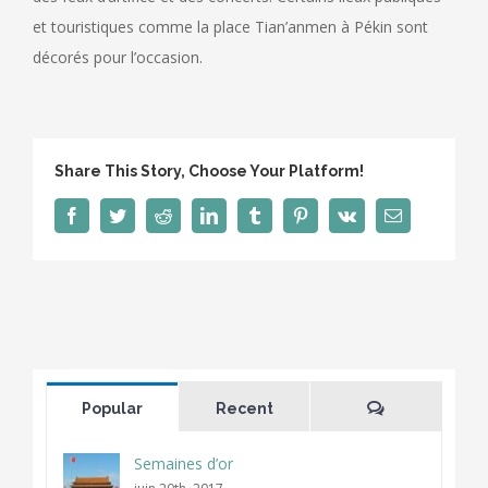
et touristiques comme la place Tian’anmen à Pékin sont
décorés pour l’occasion.
Share This Story, Choose Your Platform!
Facebook
Twitter
Reddit
LinkedIn
Tumblr
Pinterest
Vk
Email
Comments
Popular
Recent
Semaines d’or