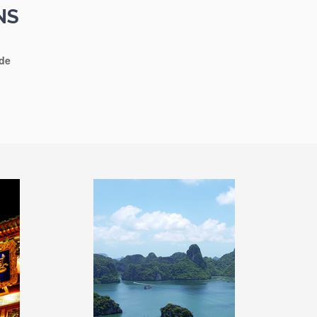
NS
nde