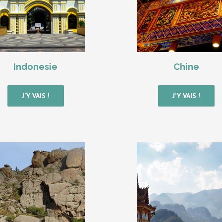
Indonesie
Chine
J’Y VAIS !
J’Y VAIS !